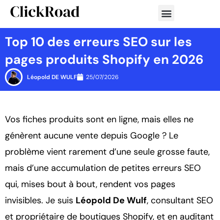
Aller
au
contenu
Top 10 des erreurs SEO sur les
pages produits Shopify en 2026
Léopold DE WULF
25/07/2026
Vos fiches produits sont en ligne, mais elles ne
génèrent aucune vente depuis Google ? Le
problème vient rarement d’une seule grosse faute,
mais d’une accumulation de petites erreurs SEO
qui, mises bout à bout, rendent vos pages
invisibles. Je suis
Léopold De Wulf
, consultant SEO
et propriétaire de boutiques Shopify, et en auditant