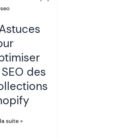
r
imiser
 Astuces
our
ptimiser
ections
e SEO des
ify
llections
hopify
 la suite »