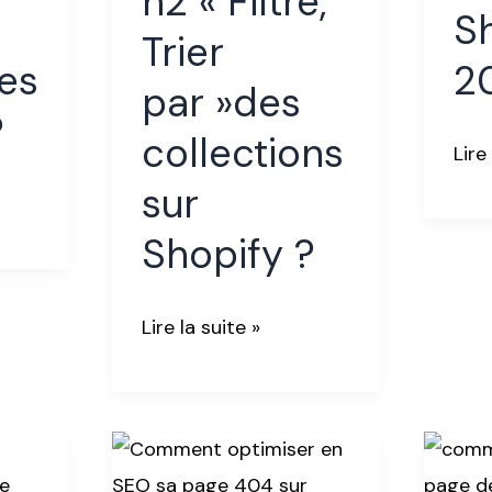
h2 « Filtre,
sur
202
S
Trier
Shopify
es
2
?
par »des
?
collections
Lire
sur
Shopify ?
Lire la suite »
Comment
8
optimiser
Ast