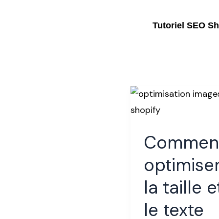
Aller
au
Tutoriel SEO Sh
contenu
Comment
optimiser
la
Commen
taille
et
optimise
le
la taille e
texte
le texte
alternatif