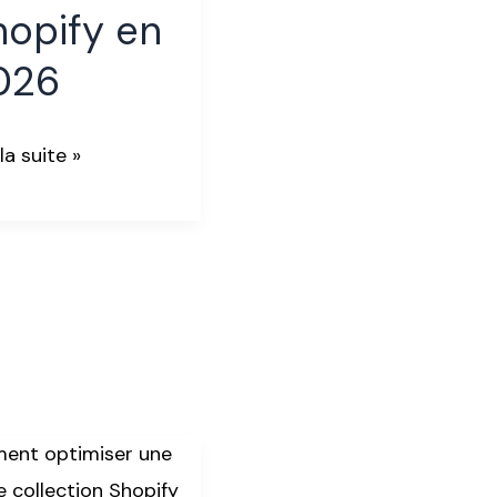
6
hopify en
026
 la suite »
uces