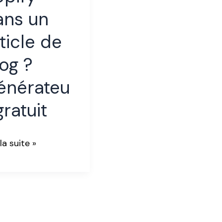
ans un
cle
ticle de
og ?
g
énérateu
érateur
gratuit
uit
 la suite »