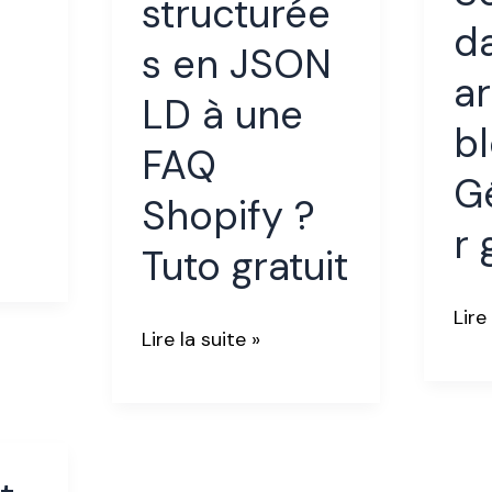
structurée
LD
d
un
à
s en JSON
arti
une
ar
LD à une
de
FAQ
bl
blo
Shopify
FAQ
?
G
?
Shopify ?
Gén
Tuto
r 
grat
Tuto gratuit
gratuit
Lire
Lire la suite »