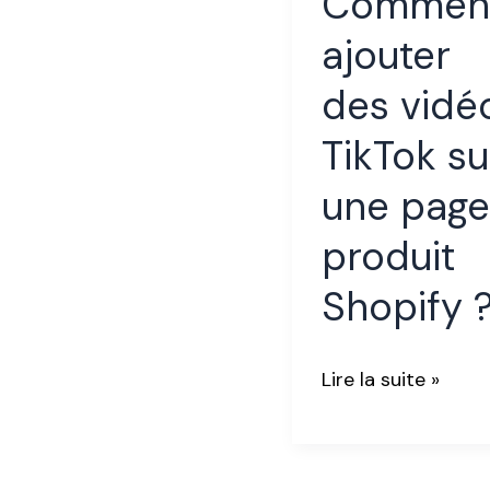
Commen
ajouter
ajouter
des
des vidé
vidéos
TikTok
TikTok su
sur
une page
une
produit
page
produit
Shopify 
Shopify
?
Lire la suite »