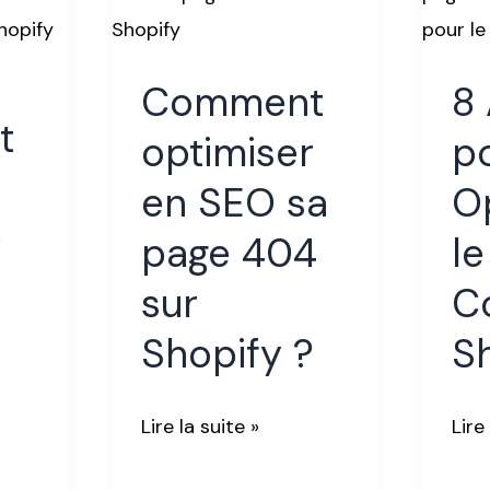
en
pou
SEO
Opt
Comment
8
sa
le
t
page
SEO
optimiser
p
404
des
en SEO sa
O
sur
Coll
é
page 404
l
Shopify
Shop
?
sur
Co
Shopify ?
S
Lire la suite »
Lire