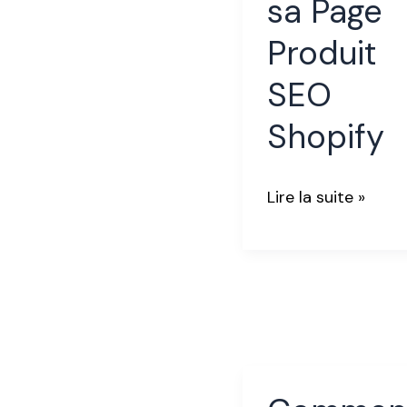
sa Page
SEO
Shopify
Produit
SEO
Shopify
Lire la suite »
Comment