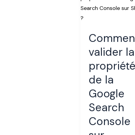
la
propriété
de
Commen
la
Google
valider la
Search
propriét
Console
de la
sur
Shopify
Google
?
Search
Console