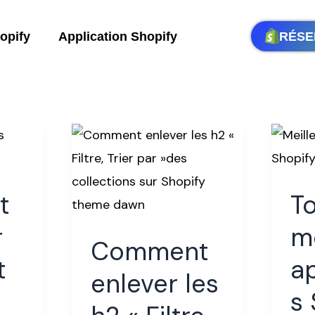
RÉSE
opify
Application Shopify
Comment
Top
enlever
5
les
des
t
T
h2
meil
« Filtre,
appl
r
me
Comment
Trier
SEO
t
ap
par »des
Shop
enlever les
s
collections
en