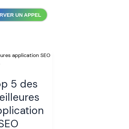
RVER UN APPEL
op 5 des
leures
ications
illeures
plication
ify
 SEO