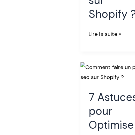
sur
Shopify 
Lire la suite »
7
Astuces
pour
7 Astuce
Optimiser
sa
pour
Page
Optimise
Produit