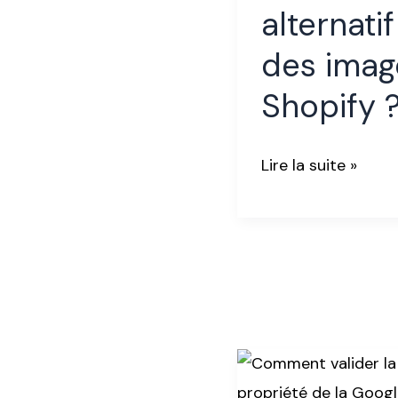
des
alternatif
images
des imag
Shopify
?
Shopify 
Lire la suite »
Comment
valider