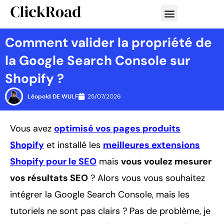
Aller
au
contenu
Comment valider la propriété de
la Google Search Console sur
Shopify ?
Léopold DE WULF
25/07/2026
Vous avez
optimisé vos pages produits
Shopify
et installé les
meilleures extensions
Shopify pour le SEO
mais
vous voulez mesurer
vos résultats SEO
? Alors vous vous souhaitez
intégrer la Google Search Console, mais les
tutoriels ne sont pas clairs ? Pas de problème, je