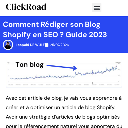
Aller
au
contenu
Comment Rédiger son Blog
Shopify en SEO ? Guide 2023
Léopold DE WULF
25/07/2026
Avec cet article de blog, je vais vous apprendre à
créer et à optimiser un article de blog Shopify.
Avoir une stratégie d’articles de blogs optimisés
pour le référencement naturel vous apportera du