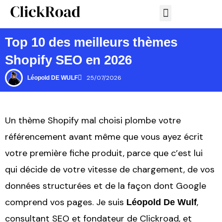
Aller
au
Tutoriel SEO Shopify
Application Shopify
contenu
Top 10 des meilleurs thèmes
Shopify SEO en 2026
25/07/2026
Léopold DE WULF
Un thème Shopify mal choisi plombe votre
référencement avant même que vous ayez écrit
votre première fiche produit, parce que c’est lui
qui décide de votre vitesse de chargement, de vos
données structurées et de la façon dont Google
comprend vos pages. Je suis
,
Léopold De Wulf
consultant SEO et fondateur de Clickroad, et