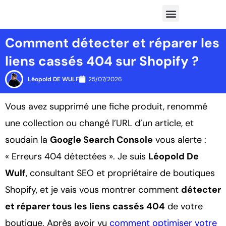
Aller
au
Tutoriel SEO Shopify
Application Shopify
contenu
Comment détecter et réparer les
liens cassés 404 sur Shopify ?
Léopold DE WULF
25/07/2026
Vous avez supprimé une fiche produit, renommé
une collection ou changé l’URL d’un article, et
soudain la
Google Search Console
vous alerte :
« Erreurs 404 détectées ». Je suis
Léopold De
Wulf
, consultant SEO et propriétaire de boutiques
Shopify, et je vais vous montrer comment
détecter
et réparer tous les liens cassés 404
de votre
boutique. Après avoir vu
comment optimiser votre