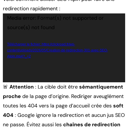
redirection rapidement :
Lecteur
Media error: Format(s) not supported or
vidéo
source(s) not found
Télécharger le fichier: https://clickroad.fr/wp-
content/uploads/2026/05/Creation-de-redirection-301-avec-SEO-
Alpin.mp4?_=2
🚨
Attention
: La cible doit être
sémantiquement
proche
de la page d’origine. Rediriger aveuglément
toutes les 404 vers la page d’accueil crée des
soft
404
: Google ignore la redirection et aucun jus SEO
ne passe. Évitez aussi les
chaînes de redirection