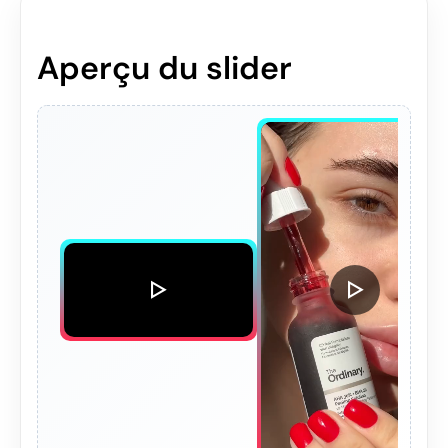
Aperçu du slider
▷
▷